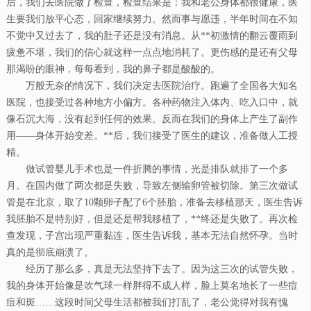
后，我们去医院做了检查，检查结果是：我和老公身体都很健康，医
生要我们放平心态，回家继续努力。然而事与愿违，半年时间在不知
不觉中又过去了，我的肚子还是没有消息。从**初激情的翻云覆雨到
疲惫不堪，我们的信心就这样一点点地消耗了。更伤感的是还有父母
那渴盼的眼神，每每看到，我的鼻子都是酸酸的。
万般无奈的情况下，我们决定去医院治疗。跑遍了全国各大知名
医院，也接受过各种地方小偏方。各种药物注入体内、吃入口中，就
像石沉大海，没有起到任何的效果。反而在我们的身体上产生了副作
用——身体开始变差。**后，我们接受了医生的建议，准备做人工授
精。
做试管婴儿手术也是一件折腾的事情，光是排队就排了一个多
月。在国内做了两次都是失败，导致左侧输卵管被切除。第三次做试
管是在北京，取了10颗卵子配了6个胚胎，准备去移植那天，医生告诉
我胚胎不是特别好，但是还是帮我移植了，**终还是失败了。再次检
查发现，子宫出现严重黏连，医生告诉我，基本无法自然怀孕。当时
真的是彻底崩溃了。
经历了那么多，真是无法坚持下去了。因为这三次的试管失败，
我的身体开始像是吹气球一样胖得不成人样，脸上莫名地长了一些痘
痘和斑……这段时间父母生活都被我们打乱了，老公觉得对我有愧