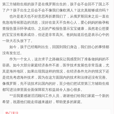
第三方辅助生殖的孩子是在俄罗斯出生的，孩子会不会回不了国上不
了户？孩子出生之后会不会不像我们像欧洲人？这次真能够成功吗？
也许是老天也不好意思再折磨我们了，从俄罗斯回来之后一直在
焦急地等候那边的消息，没好在皇天不负有心人，爱心妈妈的验孕检
查报告显示怀孕成功。之后的产检报告显示宝宝健康，虽然老公想要
的宝宝没有着床成功，但还是非常高兴。爸妈知道后也是表示心中的
一块大石头放下了。
如今，孩子已经顺利出生，回国到我们身边，我们担心的事情都
没有发生过。
作为一个女人，这次求子之路确实让我感受到了准备做妈妈的不
容易。如今大部分家庭经济条件不差，医学技术发展也非常迅速，尤
其是海外地区，如果出现我这样的情况，在经济条件允许的情况下还
是优先考虑海外技术，因为在这方面国内的技术和法律还没有完善。
像俄罗斯，先不说技术比国内的好，至少他们把试管第三方辅助生殖
都写进法律里面全面保障双方权益就令人放心很多。
**后我要感谢滔滔顾问工作人员，谢谢他们给我们家庭一个新的
希望，祝愿他们能走得越来越好，帮助更多的家庭。
热门关注