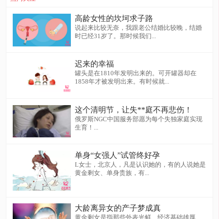
高龄女性的坎坷求子路
说起来比较无奈，我跟老公结婚比较晚，结婚
时已经31岁了。那时候我们...
迟来的幸福
罐头是在1810年发明出来的。可开罐器却在
1858年才被发明出来。有时候就...
这个清明节，让失**庭不再悲伤！
俄罗斯NGC中国服务部愿为每个失独家庭实现
生育！...
单身“女强人”试管终好孕
L女士，北京人，凡是认识她的，有的人说她是
黄金剩女、单身贵族，有...
大龄离异女的产子梦成真
黄金剩女是指那些外表光鲜、经济基础雄厚、